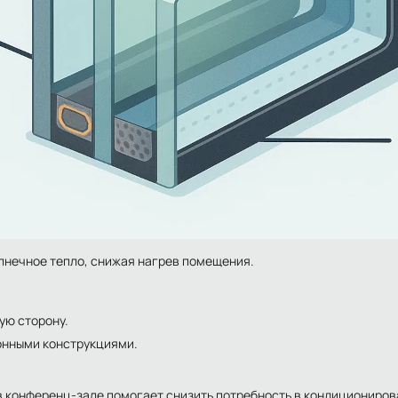
лнечное тепло, снижая нагрев помещения.
ую сторону.
онными конструкциями.
 конференц-зале помогает снизить потребность в кондициониров