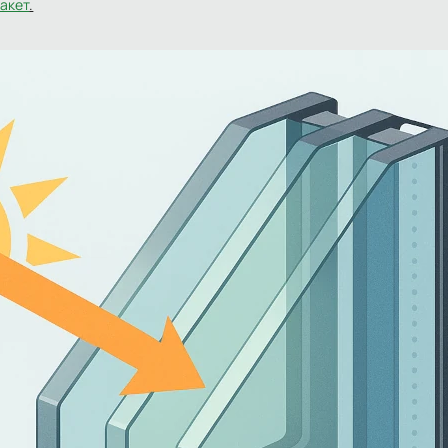
акет
.