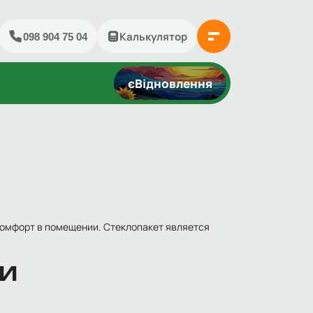
йти
Калькулятор
098 904 75 04
єВідновлення
комфорт в помещении. Стеклопакет является
 И