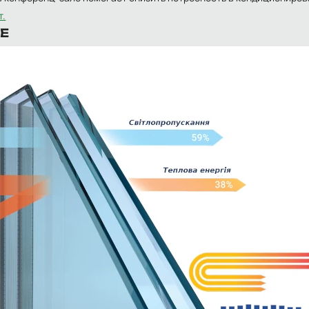
т
.
Е