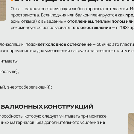
Окна – важная составляющая любого проекта остекления. И
пространства. Если лоджия или балкон планируются как
про
зоны отдыха) с выведенным
отоплением, теплым полом ил
рекомендуется использовать
теплое остекление
— с
ПВХ-п
плоизоляции, подойдет
холодное остекление
— обычно это пласти
риант применяется для уменьшения нагрузки на внешнюю плиту и 
читывать:
и больше);
ный, энергосберегающий);
 БАЛКОННЫХ КОНСТРУКЦИЙ
особность, которую следует учитывать при монтаже
очных материалов. Без дополнительного усиления
не