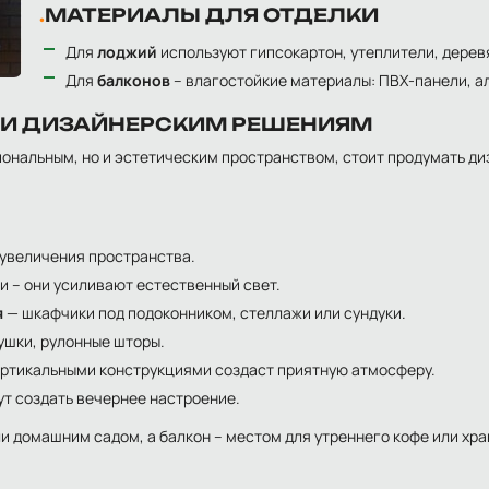
МАТЕРИАЛЫ ДЛЯ ОТДЕЛКИ
Для
лоджий
используют гипсокартон, утеплители, дерев
Для
балконов
– влагостойкие материалы: ПВХ-панели, 
 И ДИЗАЙНЕРСКИМ РЕШЕНИЯМ
иональным, но и эстетическим пространством, стоит продумать ди
 увеличения пространства.
и – они усиливают естественный свет.
я
— шкафчики под подоконником, стеллажи или сундуки.
душки, рулонные шторы.
ертикальными конструкциями создаст приятную атмосферу.
т создать вечернее настроение.
и домашним садом, а балкон – местом для утреннего кофе или хра