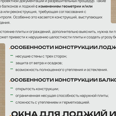
 проектной документации и разрешительных процедур. Такие
е балконов и лоджий
с изменением геометрии и/или
а или реконструкция, требующая согласования с
троля. Особенно это касается конструкций, выступающих
дания.
стояние плиты и ограждений, дополнительно выяснить, нужна ли 
жет привести к нарушению целостности плиты и создать угрозу б
ОСОБЕННОСТИ КОНСТРУКЦИИ ЛОД
несущие стены с трех сторон;
защита от ветра и осадков;
возможность полноценного утепления и остекления.
ОСОБЕННОСТИ КОНСТРУКЦИИ БАЛК
открытость конструкции;
ограниченная несущая способность наружной плиты;
сложность с утеплением и герметизацией.
ОКНА ДЛЯ ЛОДЖИЙ И