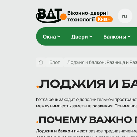
ru
Окна
Двери
Балконы
Блог
Лоджия и балкон: Разница и Ра
ЛОДЖИЯ И БА
Когда речь заходит о дополнительном пространст
между ними есть заметные
различия
. Понимани
ПОЧЕМУ ВАЖНО 
Лоджия и балкон
имеют разное предназначение,