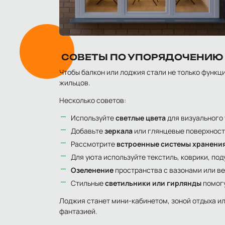
СОВЕТЫ ПО УПОРЯДОЧЕНИЮ
Чтобы балкон или лоджия стали не только функц
жильцов.
Несколько советов:
Используйте
светлые цвета
для визуального
Добавьте
зеркала
или глянцевые поверхност
Рассмотрите
встроенные системы хранени
Для уюта используйте текстиль, коврики, по
Озеленение
пространства с вазонами или в
Стильные
светильники или гирлянды
помогу
Лоджия станет мини-кабинетом, зоной отдыха ил
фантазией.