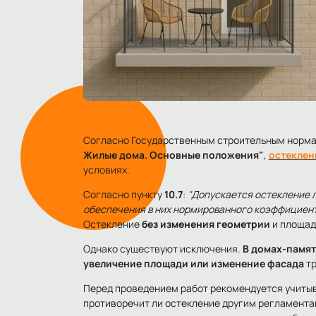
Согласно Государственным строительным норм
Жилые дома. Основные положения"
,
остеклен
условиях.
Согласно пункту
10.7
:
"Допускается остекление л
обеспечения в них нормированного коэффициент
Остекление
без изменения геометрии
и площад
Однако существуют исключения.
В домах-памят
увеличение площади или изменение фасада
тр
Перед проведением работ рекомендуется учитыва
противоречит ли остекление другим регламента