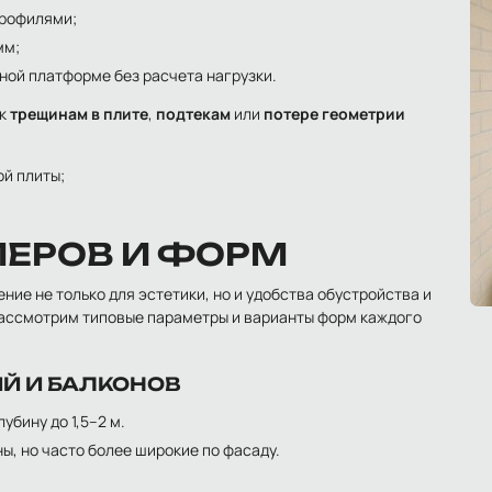
профилями;
мм;
ной платформе без расчета нагрузки.
 к
трещинам в плите
,
подтекам
или
потере геометрии
й плиты;
МЕРОВ И ФОРМ
ие не только для эстетики, но и удобства обустройства и
рассмотрим типовые параметры и варианты форм каждого
Й И БАЛКОНОВ
убину до 1,5–2 м.
ны, но часто более широкие по фасаду.