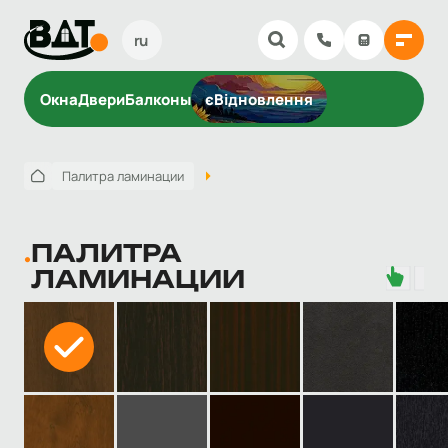
ru
Окна
Двери
Балконы
єВідновлення
Палитра ламинации
ПАЛИТРА
ЛАМИНАЦИИ