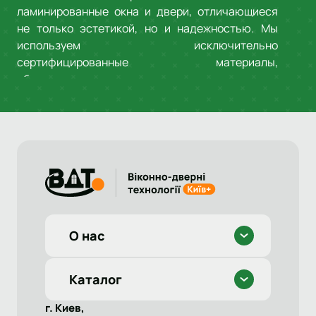
ламинированные окна и двери, отличающиеся
не только эстетикой, но и надежностью. Мы
используем исключительно
сертифицированные материалы,
обеспечивающие долговечность ламинации,
стойкость к выгоранию и механическим
повреждениям.
ЛАМИНАЦИЯ ДЛЯ
МЕТАЛЛОПЛАСТИКОВЫХ
ОКОН
Выберите окна с ламинацией, подходящие для
любого типа помещений: квартиры, дома или
О нас
офисы. Благодаря современной цветовой
палитре вы можете сочетать функциональность
металлопластиковых конструкций с
Каталог
дизайнерским видом. Подробнее о
преимуществах и вариантах пластиковых окон
г. Киев,