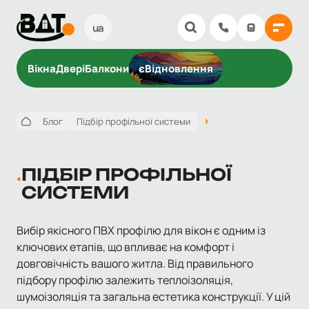
ua
Вікна
Двері
Балкони
єВідновлення
Блог
Підбір профільної системи
ПІДБІР ПРОФІЛЬНОЇ
СИСТЕМИ
Вибір якісного ПВХ профілю для вікон є одним із
ключових етапів, що впливає на комфорт і
довговічність вашого житла. Від правильного
підбору профілю залежить теплоізоляція,
шумоізоляція та загальна естетика конструкції. У цій