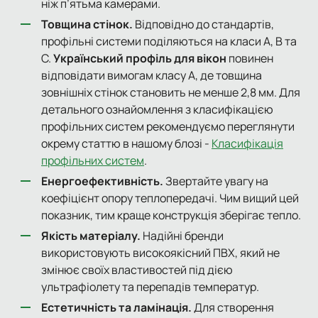
ніж п’ятьма камерами.
Товщина стінок.
Відповідно до стандартів,
профільні системи поділяються на класи A, B та
C.
Український профіль для вікон
повинен
відповідати вимогам класу A, де товщина
зовнішніх стінок становить не менше 2,8 мм. Для
детального ознайомлення з класифікацією
профільних систем рекомендуємо переглянути
окрему статтю в нашому блозі -
Класифікація
профільних систем
.
Енергоефективність.
Звертайте увагу на
коефіцієнт опору теплопередачі. Чим вищий цей
показник, тим краще конструкція зберігає тепло.
Якість матеріалу.
Надійні бренди
використовують високоякісний ПВХ, який не
змінює своїх властивостей під дією
ультрафіолету та перепадів температур.
Естетичність та ламінація.
Для створення