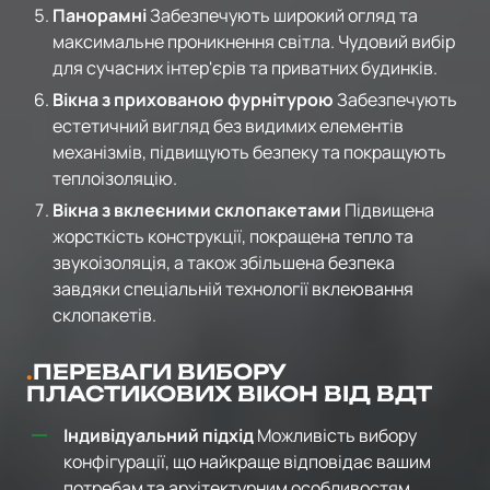
Панорамні
Забезпечують широкий огляд та
максимальне проникнення світла. Чудовий вибір
для сучасних інтер'єрів та приватних будинків.
Вікна з прихованою фурнітурою
Забезпечують
естетичний вигляд без видимих елементів
механізмів, підвищують безпеку та покращують
теплоізоляцію.
Вікна з вклеєними склопакетами
Підвищена
жорсткість конструкції, покращена тепло та
звукоізоляція, а також збільшена безпека
завдяки спеціальній технології вклеювання
склопакетів.
ПЕРЕВАГИ ВИБОРУ
ПЛАСТИКОВИХ ВІКОН ВІД ВДТ
Індивідуальний підхід
Можливість вибору
конфігурації, що найкраще відповідає вашим
потребам та архітектурним особливостям