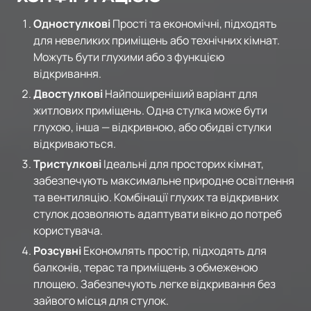
Одностулкові
Прості та економічні, підходять
для невеликих приміщень або технічних кімнат.
Можуть бути глухими або з функцією
відкривання.
Двостулкові
Найпоширеніший варіант для
житлових приміщень. Одна стулка може бути
глухою, інша — відкривною, або обидві стулки
відкриваються.
Тристулкові
Ідеальні для просторих кімнат,
забезпечують максимальне природне освітлення
та вентиляцію. Комбінації глухих та відкривних
стулок дозволяють адаптувати вікно до потреб
користувача.
Розсувні
Економлять простір, підходять для
балконів, терас та приміщень з обмеженою
площею. Забезпечують легке відкривання без
зайвого місця для стулок.