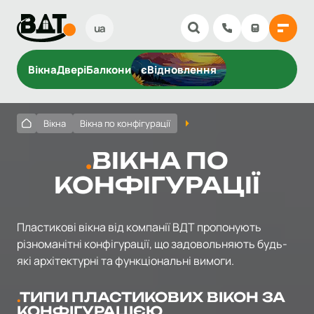
ua
Вікна
Двері
Балкони
єВідновлення
Вікна
Вікна по конфігурації
ВІКНА ПО
КОНФІГУРАЦІЇ
Пластикові вікна від компанії ВДТ пропонують
різноманітні конфігурації, що задовольняють будь-
які архітектурні та функціональні вимоги.
ТИПИ ПЛАСТИКОВИХ ВІКОН ЗА
КОНФІГУРАЦІЄЮ