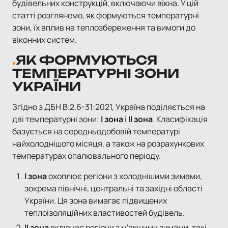
будівельних конструкцій, включаючи вікна. У цій
статті розглянемо, як формуються температурні
зони, їх вплив на теплозбереження та вимоги до
віконних систем.
ЯК ФОРМУЮТЬСЯ
ТЕМПЕРАТУРНІ ЗОНИ
УКРАЇНИ
Згідно з ДБН В.2.6-31:2021, Україна поділяється на
дві температурні зони:
I зона
і
II зона
. Класифікація
базується на середньодобовій температурі
найхолоднішого місяця, а також на розрахункових
температурах опалювального періоду.
I зона
охоплює регіони з холоднішими зимами,
зокрема північні, центральні та західні області
України. Ця зона вимагає підвищених
теплоізоляційних властивостей будівель.
II зона
включає регіони з м'якшими зимами, такі