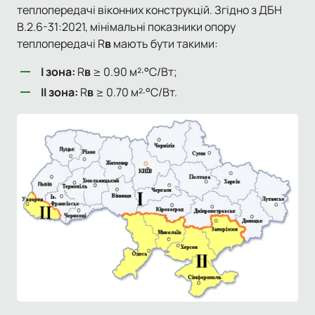
теплопередачі віконних конструкцій. Згідно з ДБН
В.2.6-31:2021, мінімальні показники опору
теплопередачі R
в
мають бути такими:
I зона:
R
в
≥ 0.90 м²·°C/Вт;
II зона:
R
в
≥ 0.70 м²·°C/Вт.