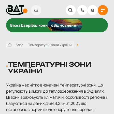
ua
Вікна
Двері
Балкони
єВідновлення
Блог
Температурні зони України
ТЕМПЕРАТУРНІ ЗОНИ
УКРАЇНИ
Україна має чітко визначені температурні зони, що
регулюють вимоги до теплозбереження в будівлях.
Ці зони враховують кліматичні особливості регіонів і
базуються на даних ДБН В.2.6-31:2021, що
встановлює норми щодо опору теплопередачі