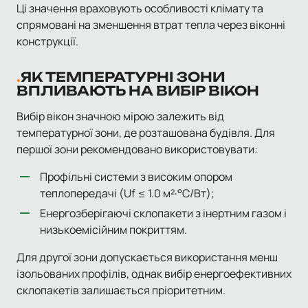
Ці значення враховують особливості клімату та
спрямовані на зменшення втрат тепла через віконні
конструкції.
ЯК ТЕМПЕРАТУРНІ ЗОНИ
ВПЛИВАЮТЬ НА ВИБІР ВІКОН
Вибір вікон значною мірою залежить від
температурної зони, де розташована будівля. Для
першої зони рекомендовано використовувати:
Профільні системи з високим опором
теплопередачі (Uf ≤ 1.0 м²·°C/Вт);
Енергозберігаючі склопакети з інертним газом і
низькоемісійним покриттям.
Для другої зони допускається використання менш
ізольованих профілів, однак вибір енергоефективних
склопакетів залишається пріоритетним.