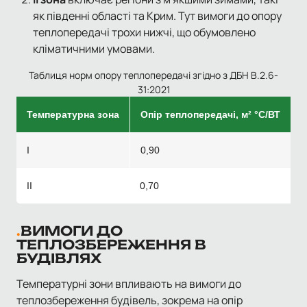
як південні області та Крим. Тут вимоги до опору
теплопередачі трохи нижчі, що обумовлено
кліматичними умовами.
Таблиця норм опору теплопередачі згідно з ДБН В.2.6-
31:2021
Температурна зона
Опір теплопередачі, м² °С/ВТ
I
0,90
II
0,70
ВИМОГИ ДО
ТЕПЛОЗБЕРЕЖЕННЯ В
БУДІВЛЯХ
Температурні зони впливають на вимоги до
теплозбереження будівель, зокрема на опір