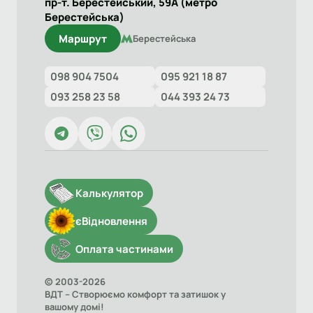
пр-т. Берестейський, 59А (метро
Берестейська)
Маршрут
Берестейська
098 904 7504
095 921 18 87
093 258 23 58
044 393 24 73
Калькулятор
єВідновлення
Оплата частинами
© 2003-2026
ВДТ – Створюємо комфорт та затишок у
вашому домі!