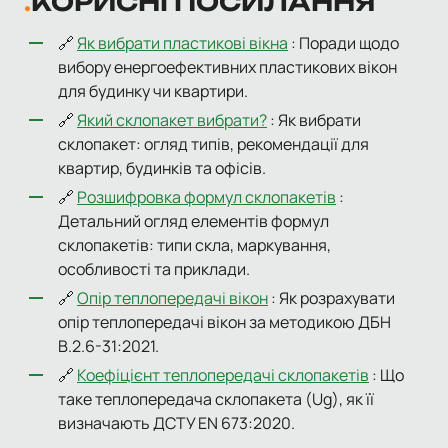
КОРИСНІ ПОСИЛАННЯ
🔗
Як вибрати пластикові вікна
: Поради щодо
вибору енергоефективних пластикових вікон
для будинку чи квартири.
🔗
Який склопакет вибрати?
: Як вибрати
склопакет: огляд типів, рекомендації для
квартир, будинків та офісів.
🔗
Розшифровка формул склопакетів
:
Детальний огляд елементів формул
склопакетів: типи скла, маркування,
особливості та приклади.
🔗
Опір теплопередачі вікон
: Як розрахувати
опір теплопередачі вікон за методикою ДБН
В.2.6-31:2021.
🔗
Коефіцієнт теплопередачі склопакетів
: Що
таке теплопередача склопакета (Ug), як її
визначають ДСТУ EN 673:2020.