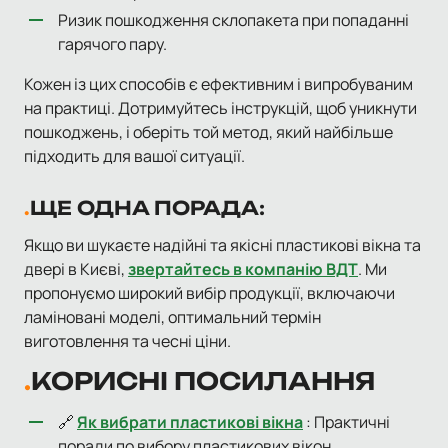
Ризик пошкодження склопакета при попаданні
гарячого пару.
Кожен із цих способів є ефективним і випробуваним
на практиці. Дотримуйтесь інструкцій, щоб уникнути
пошкоджень, і оберіть той метод, який найбільше
підходить для вашої ситуації.
ЩЕ ОДНА ПОРАДА:
Якщо ви шукаєте надійні та якісні пластикові вікна та
двері в Києві,
звертайтесь в компанію ВДТ
. Ми
пропонуємо широкий вибір продукції, включаючи
ламіновані моделі, оптимальний термін
виготовлення та чесні ціни.
КОРИСНІ ПОСИЛАННЯ
🔗
Як вибрати пластикові вікна
: Практичні
поради по вибору пластикових вікон.