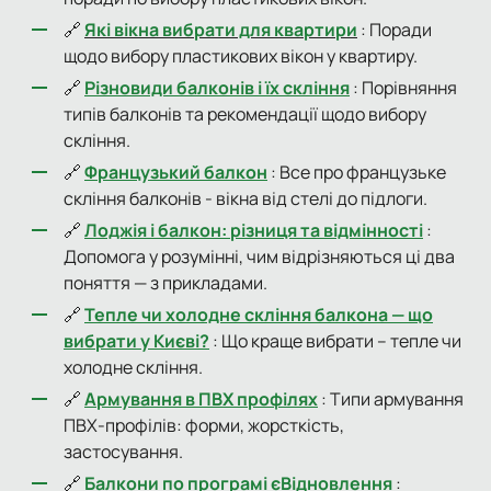
🔗
Які вікна вибрати для квартири
: Поради
щодо вибору пластикових вікон у квартиру.
🔗
Різновиди балконів і їх скління
: Порівняння
типів балконів та рекомендації щодо вибору
скління.
🔗
Французький балкон
: Все про французьке
скління балконів - вікна від стелі до підлоги.
🔗
Лоджія і балкон: різниця та відмінності
:
Допомога у розумінні, чим відрізняються ці два
поняття — з прикладами.
🔗
Тепле чи холодне скління балкона — що
вибрати у Києві?
: Що краще вибрати – тепле чи
холодне скління.
🔗
Армування в ПВХ профілях
: Типи армування
ПВХ-профілів: форми, жорсткість,
застосування.
🔗
Балкони по програмі єВідновлення
: