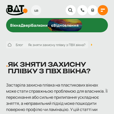
ua
Вікна
Двері
Балкони
єВідновлення
Блог
Як зняти захисну плівку з ПВХ вікна?
ЯК ЗНЯТИ ЗАХИСНУ
ПЛІВКУ З ПВХ ВІКНА?
Застаріла захисна плівка на пластикових вікнах
може стати справжньою проблемою для власників. Її
пересихання або сильне прилипання ускладнює
зняття, а неправильний підхід може пошкодити
поверхню профілю чи ламінацію. У цій статті ми