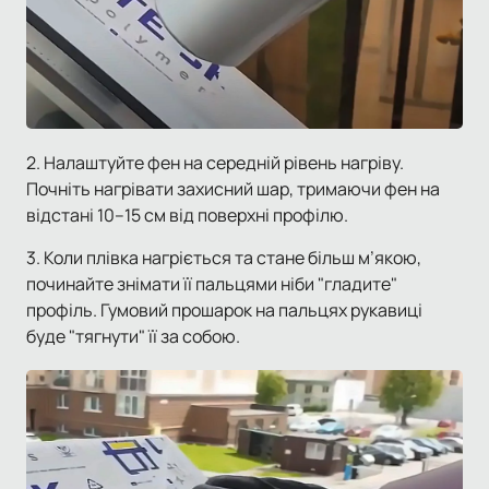
2. Налаштуйте фен на середній рівень нагріву.
Почніть нагрівати захисний шар, тримаючи фен на
відстані 10–15 см від поверхні профілю.
3. Коли плівка нагріється та стане більш м’якою,
починайте знімати її пальцями ніби "гладите"
профіль. Гумовий прошарок на пальцях рукавиці
буде "тягнути" її за собою.