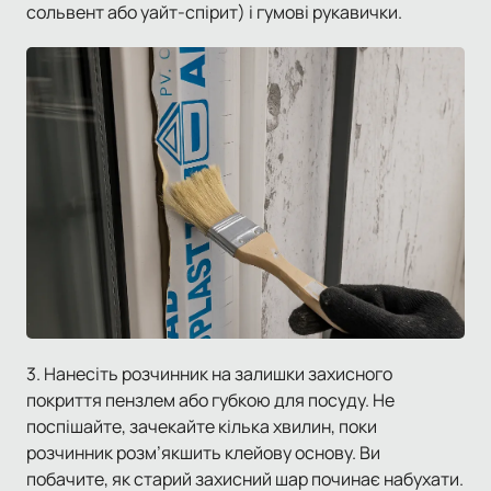
сольвент або уайт-спірит) і гумові рукавички.
3. Нанесіть розчинник на залишки захисного
покриття пензлем або губкою для посуду. Не
поспішайте, зачекайте кілька хвилин, поки
розчинник розм’якшить клейову основу. Ви
побачите, як старий захисний шар починає набухати.