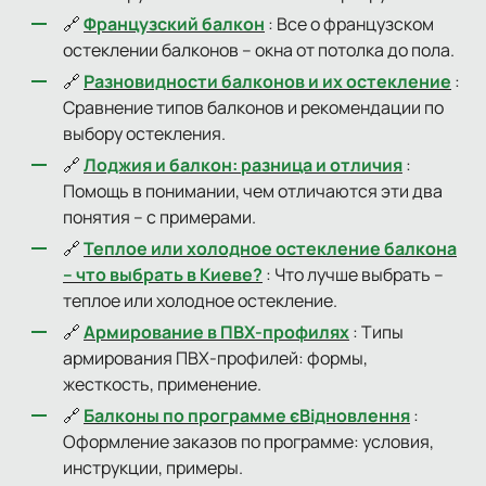
🔗
Французский балкон
: Все о французском
остеклении балконов – окна от потолка до пола.
🔗
Разновидности балконов и их остекление
:
Сравнение типов балконов и рекомендации по
выбору остекления.
🔗
Лоджия и балкон: разница и отличия
:
Помощь в понимании, чем отличаются эти два
понятия – с примерами.
🔗
Теплое или холодное остекление балкона
– что выбрать в Киеве?
: Что лучше выбрать –
теплое или холодное остекление.
🔗
Армирование в ПВХ-профилях
: Типы
армирования ПВХ-профилей: формы,
жесткость, применение.
🔗
Балконы по программе єВідновлення
:
Оформление заказов по программе: условия,
инструкции, примеры.