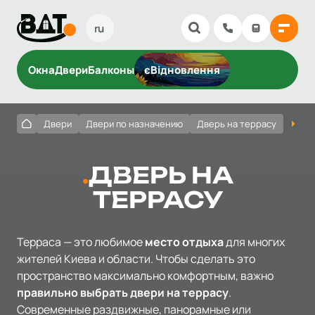
ru
Окна
Двери
Балконы
єВідновлення
Двери
Двери по назначению
Дверь на террасу
ДВЕРЬ НА
ТЕРРАСУ
Терраса — это любимое
место отдыха
для многих
жителей Киева и области. Чтобы сделать это
пространство максимально комфортным, важно
правильно выбрать двери на террасу
.
Современные раздвижные, панорамные или