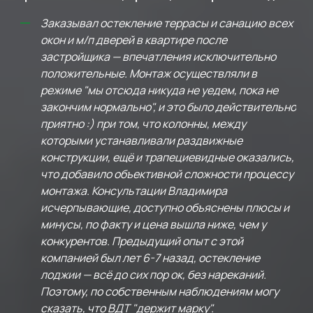
Заказывал остекление террасы и санацию всех
окон и м/п дверей в квартире после
застройщика — впечатления исключительно
положительные. Монтаж осуществляли в
режиме "мы отсюда никуда не уедем, пока не
закончим нормально", и это было действительно
приятно :) при том, что колонны, между
которыми устанавливали раздвижные
конструкции, ещё и трапециевидные оказались,
что добавило объективной сложности процессу
монтажа. Консультации Владимира
исчерпывающие, доступно объяснены плюсы и
минусы, по факту и цена вышла ниже, чем у
конкурентов. Предыдущий опыт с этой
компанией был лет 6-7 назад, остекление
лоджии — всё до сих пор ок, без нареканий.
Поэтому, по собственным наблюдениям могу
сказать, что ВДТ "держит марку".