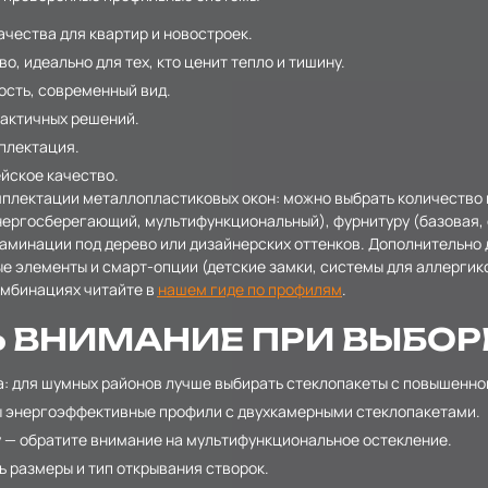
ачества для квартир и новостроек.
, идеально для тех, кто ценит тепло и тишину.
ость, современный вид.
рактичных решений.
мплектация.
йское качество.
плектации металлопластиковых окон: можно выбрать количество ка
нергосберегающий, мультифункциональный), фурнитуру (базовая,
ламинации под дерево или дизайнерских оттенков. Дополнительно 
е элементы и смарт-опции (детские замки, системы для аллергик
омбинациях читайте в
нашем гиде по профилям
.
Ь ВНИМАНИЕ ПРИ ВЫБОРЕ
а: для шумных районов лучше выбирать стеклопакеты с повышенн
ы энергоэффективные профили с двухкамерными стеклопакетами.
у — обратите внимание на мультифункциональное остекление.
 размеры и тип открывания створок.