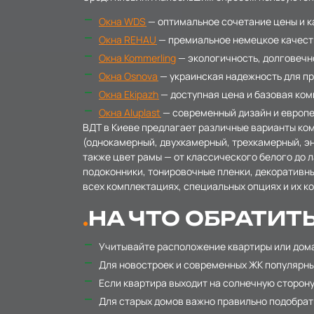
Окна WDS
— оптимальное сочетание цены и к
Окна REHAU
— премиальное немецкое качество
Окна Kommerling
— экологичность, долговечн
Окна Osnova
— украинская надежность для п
Окна Ekipazh
— доступная цена и базовая ко
Окна Aluplast
— современный дизайн и европе
ВДТ в Киеве предлагает различные варианты ком
(однокамерный, двухкамерный, трехкамерный, э
также цвет рамы — от классического белого до 
подоконники, тонировочные пленки, декоративны
всех комплектациях, специальных опциях и их к
НА ЧТО ОБРАТИТ
Учитывайте расположение квартиры или дом
Для новостроек и современных ЖК популярн
Если квартира выходит на солнечную сторон
Для старых домов важно правильно подобрать