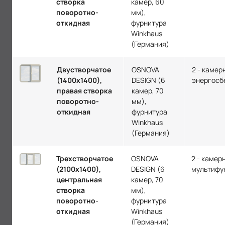
створка
камер, 60
поворотно-
мм),
откидная
фурнитура
Winkhaus
(Германия)
Двустворчатое
OSNOVA
2 - камер
(1400х1400),
DESIGN (6
энергосб
правая створка
камер, 70
поворотно-
мм),
откидная
фурнитура
Winkhaus
(Германия)
Трехстворчатое
OSNOVA
2 - камер
(2100х1400),
DESIGN (6
мультифу
центральная
камер, 70
створка
мм),
поворотно-
фурнитура
откидная
Winkhaus
(Германия)