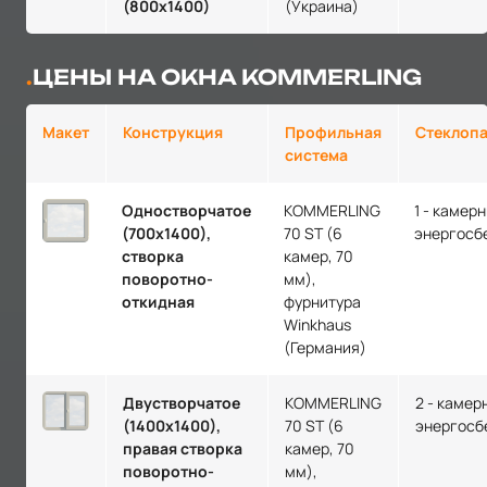
(800х1400)
(Украина)
ЦЕНЫ НА ОКНА KOMMERLING
Макет
Конструкция
Профильная
Стеклопа
система
Одностворчатое
KOMMERLING
1 - камер
(700х1400),
70 ST (6
энергосб
створка
камер, 70
поворотно-
мм),
откидная
фурнитура
Winkhaus
(Германия)
Двустворчатое
KOMMERLING
2 - камер
(1400х1400),
70 ST (6
энергосб
правая створка
камер, 70
поворотно-
мм),