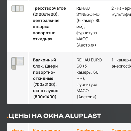
Трехстворчатое
REHAU
2 - камер
(2100х1400),
SYNEGO MD
мультифу
центральная
(6 камер, 80
створка
мм),
поворотно-
фурнитура
откидная
MACO
(Австрия)
Балконный
REHAU EURO
1 - камер
блок. Двери
60 (3
энергосб
повортно-
камеры, 60
откидные
мм),
(700х2100),
фурнитура
окно глухое
MACO
(800х1400)
(Австрия)
ЦЕНЫ НА ОКНА ALUPLAST
Макет
Конструкция
Профильная
Стеклопа