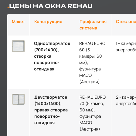
ЦЕНЫ НА ОКНА REHAU
Макет
Конструкция
Профильная
Стеклопа
система
Одностворчатое
REHAU EURO
1 - камер
(700х1400),
60 (3
энергосб
створка
камеры, 60
поворотно-
мм),
откидная
фурнитура
MACO
(Австрия)
Двустворчатое
REHAU EURO
2 - камер
(1400х1400),
70 (5 камер,
энергосб
правая створка
60 мм),
поворотно-
фурнитура
откидная
MACO
(Австрия)