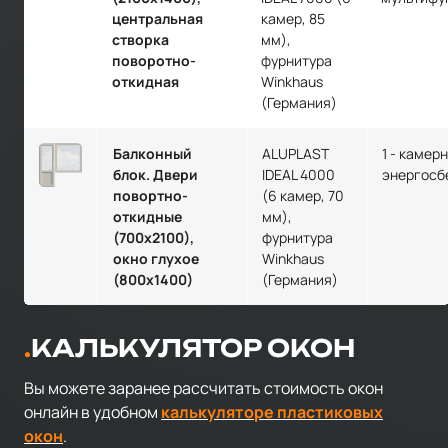
центральная
камер, 85
створка
мм),
поворотно-
фурнитура
откидная
Winkhaus
(Германия)
Балконный
ALUPLAST
1 - камер
блок. Двери
IDEAL 4000
энергосб
повортно-
(6 камер, 70
откидные
мм),
(700х2100),
фурнитура
окно глухое
Winkhaus
(800х1400)
(Германия)
КАЛЬКУЛЯТОР ОКОН
Вы можете заранее рассчитать стоимость окон
онлайн в удобном
калькуляторе пластиковых
окон
.