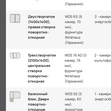
(Германия)
Двустворчатое
WDS 6S (6
2 - камер
(1400х1400),
камер, 70
энергосб
правая створка
мм),
поворотно-
фурнитура
откидная
Winkhaus
(Германия)
Трехстворчатое
WDS 76 AD (5
2 - камер
(2100х1400),
камер, 76
мультифу
центральная
мм),
створка
фурнитура
поворотно-
Winkhaus
откидная
(Германия)
Балконный
WDS 5S (5
1 - камер
блок. Двери
камер, 60
энергосб
повортно-
мм),
откидные
фурнитура