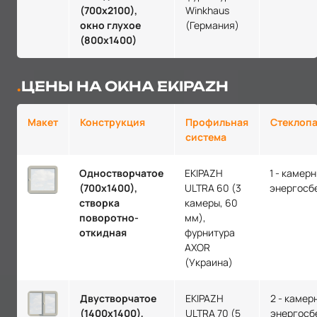
(700х2100),
Winkhaus
окно глухое
(Германия)
(800х1400)
ЦЕНЫ НА ОКНА EKIPAZH
Макет
Конструкция
Профильная
Стеклопа
система
Одностворчатое
EKIPAZH
1 - камер
(700х1400),
ULTRA 60 (3
энергосб
створка
камеры, 60
поворотно-
мм),
откидная
фурнитура
AXOR
(Украина)
Двустворчатое
EKIPAZH
2 - камер
(1400х1400),
ULTRA 70 (5
энергосб