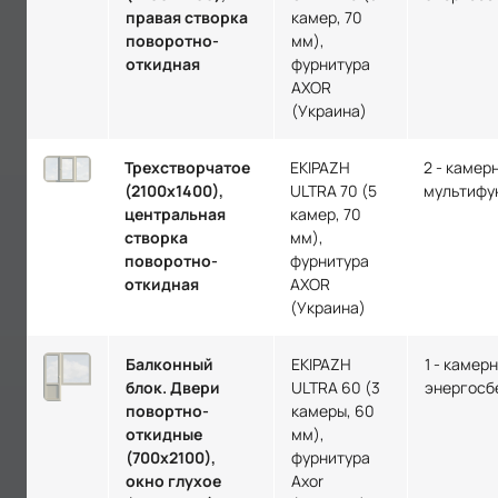
правая створка
камер, 70
поворотно-
мм),
откидная
фурнитура
AXOR
(Украина)
Трехстворчатое
EKIPAZH
2 - камер
(2100х1400),
ULTRA 70 (5
мультифу
центральная
камер, 70
створка
мм),
поворотно-
фурнитура
откидная
AXOR
(Украина)
Балконный
EKIPAZH
1 - камер
блок. Двери
ULTRA 60 (3
энергосб
повортно-
камеры, 60
откидные
мм),
(700х2100),
фурнитура
окно глухое
Axor