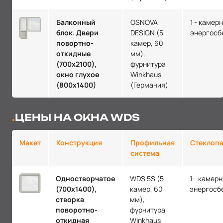
Балконный
OSNOVA
1 - камер
блок. Двери
DESIGN (5
энергосб
повортно-
камер, 60
откидные
мм),
(700х2100),
фурнитура
окно глухое
Winkhaus
(800х1400)
(Германия)
ЦЕНЫ НА ОКНА WDS
Макет
Конструкция
Профильная
Стеклопа
система
Одностворчатое
WDS 5S (5
1 - камер
(700х1400),
камер, 60
энергосб
створка
мм),
поворотно-
фурнитура
откидная
Winkhaus