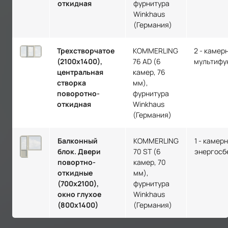
откидная
фурнитура
Winkhaus
(Германия)
Трехстворчатое
KOMMERLING
2 - камер
(2100х1400),
76 AD (6
мультифу
центральная
камер, 76
створка
мм),
поворотно-
фурнитура
откидная
Winkhaus
(Германия)
Балконный
KOMMERLING
1 - камер
блок. Двери
70 ST (6
энергосб
повортно-
камер, 70
откидные
мм),
(700х2100),
фурнитура
окно глухое
Winkhaus
(800х1400)
(Германия)