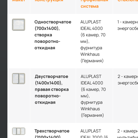
система
Одностворчатое
ALUPLAST
1 - камер
(700х1400),
IDEAL 4000
энергосб
створка
(6 камер, 70
поворотно-
мм),
откидная
фурнитура
Winkhaus
(Германия)
Двустворчатое
ALUPLAST
2 - камер
(1400х1400),
IDEAL 4000
энергосб
правая створка
(6 камер, 70
поворотно-
мм),
откидная
фурнитура
Winkhaus
(Германия)
Трехстворчатое
ALUPLAST
2 - камер
(2100х1400),
IDEAL 7000 (6
мультифу