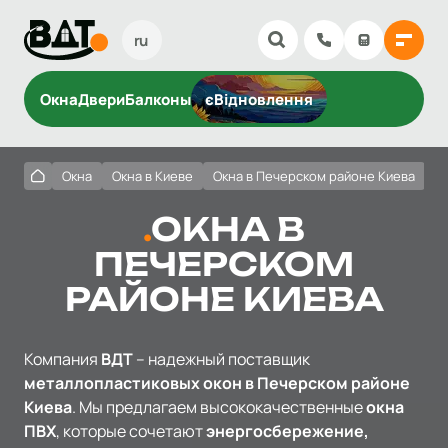
ru
Окна
Двери
Балконы
єВідновлення
Окна
Окна в Киеве
Окна в Печерском районе Киева
ОКНА В
ПЕЧЕРСКОМ
РАЙОНЕ КИЕВА
Компания
ВДТ
– надежный поставщик
металлопластиковых окон в Печерском районе
Киева
. Мы предлагаем высококачественные
окна
ПВХ
, которые сочетают
энергосбережение,