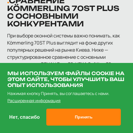
СРАВНЕНИЕ
KÖMMERLING 70ST PLUS
С ОСНОВНЫМИ
КОНКУРЕНТАМИ
При выборе оконной системы важно понимать, как
Kömmerling 70ST Plus выглядит на фоне других
популярных решений на рынке Киева. Ниже —
структурированное сравнение с основными
конкурентами: REHAU Euro 70, VEKA Softline 70 и
WDS 6 Series.
МЫ ИСПОЛЬЗУЕМ ФАЙЛЫ COOKIE НА
ЭТОМ САЙТЕ, ЧТОБЫ УЛУЧШИТЬ ВАШ
ОПЫТ ИСПОЛЬЗОВАНИЯ
V
Нажимая кнопку Принять, вы соглашаетесь с нами.
Kömmerling
REHAU
So
Параметр
70ST Plus
Euro 70
7
Расширенная информация
Монтажная
70
70
7
Нет, спасибо
Принять
глубина, мм