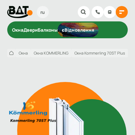
ru
Окна
Двери
Балконы
єВідновлення
Окна
Окна KOMMERLING
Окна Kommerling 70ST Plus