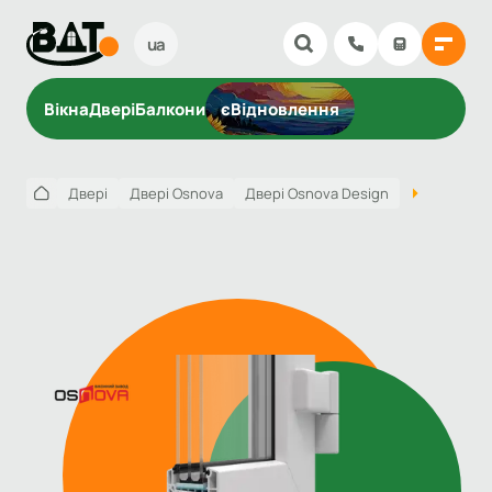
ua
Вікна
Двері
Балкони
єВідновлення
Двері
Двері Osnova
Двері Osnova Design