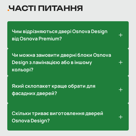
ЧАСТІ ПИТАННЯ
Чим відрізняються двері Osnova Design
від Osnova Premium?
Design — базова серія для побутових і офісних задач.
Чи можна замовити дверні блоки Osnova
Двері Основа Premium — більш утеплена система з
Design з ламінацією або в іншому
вищими показниками тепло- та шумоізоляції.
кольорі?
Ні, дана серія виготовляється лише у білому кольорі,
Який склопакет краще обрати для
що дозволяє зберегти доступну ціну.
фасадних дверей?
Рекомендуємо двокамерний склопакет з
Скільки триває виготовлення дверей
енергозберігаючим напиленням, особливо якщо
Osnova Design?
двері виходять на вулицю.
Зазвичай 6–8 робочих днів з моменту узгодження