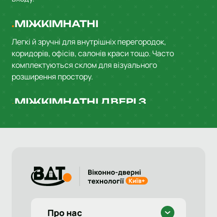
МІЖКІМНАТНІ
Легкі й зручні для внутрішніх перегородок,
коридорів, офісів, салонів краси тощо. Часто
комплектуються склом для візуального
розширення простору.
МІЖКІМНАТНІ ДВЕРІ З
САНТЕХНІЧНИМ ГАРНІТУРОМ
Використовуються у ванних кімнатах, підсобках,
котельнях. Комплектуються
фіксатором
замість звичайного циліндра
, що зручно у
щоденному користуванні.
ДОДАТКОВІ ПОСЛУГИ
ТА АКСЕСУАРИ
Про нас