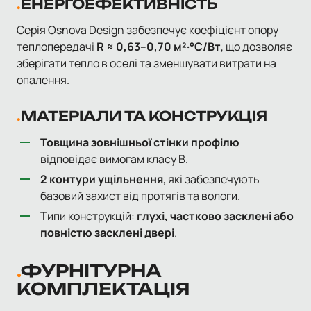
ЕНЕРГОЕФЕКТИВНІСТЬ
Серія Osnova Design забезпечує коефіцієнт опору
теплопередачі
R ≈ 0,63–0,70 м²·°С/Вт
, що дозволяє
зберігати тепло в оселі та зменшувати витрати на
опалення.
МАТЕРІАЛИ ТА КОНСТРУКЦІЯ
Товщина зовнішньої стінки профілю
відповідає вимогам класу B.
2 контури ущільнення
, які забезпечують
базовий захист від протягів та вологи.
Типи конструкцій:
глухі, частково засклені або
повністю засклені двері
.
ФУРНІТУРНА
КОМПЛЕКТАЦІЯ