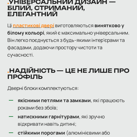
УНІВЕРСАЛЬНИЙ ДИЗАЙН —
БІЛИЙ, СТРИМАНИЙ,
ЕЛЕГАНТНИЙ
Ці
пластикові двері
виготовляються
винятково у
білому кольорі
, який є максимально універсальним.
Він легко поєднується з будь-якими інтер'єрами та
фасадами, додаючи простору чистоти та
сучасності.
НАДІЙНІСТЬ — ЦЕ НЕ ЛИШЕ ПРО
ПРОФІЛЬ
Дверні блоки комплектуються:
якісними петлями та замками
, які працюють
роками без збоїв;
натискними гарнітурами
, які зручно
відкривати навіть дитині;
стійкими порогами
(алюмінієвими або