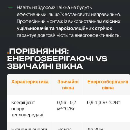
Навіть найдорожчі вікна не будуть
ефективними, якщо їх встановити неправильно.
Професійний монтаж із використанням
якісних
ущільнювачів та пароізоляційних стрічок
гарантує довговічність та енергоефективність.
ПОРІВНЯННЯ:
ЕНЕРГОЗБЕРІГАЮЧІ VS
ЗВИЧАЙНІ ВІКНА
Характеристика
Звичайні
Енергозберігаючі
вікна
вікна
Коефіцієнт
0,56 - 0,7
0,9-1,3 м²·°C/Вт
опору
м²·°C/Вт
теплопередачі
Економія енергії
Немає
До 30%