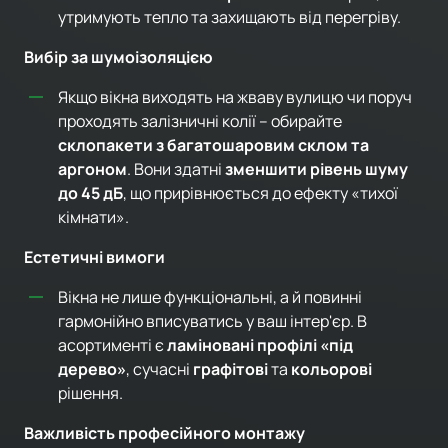
утримують тепло та захищають від перегріву.
Вибір за шумоізоляцією
Якщо вікна виходять на жваву вулицю чи поруч
проходять залізничні колії – обирайте
склопакети з багатошаровим склом та
аргоном
. Вони здатні
зменшити рівень шуму
до 45 дБ
, що прирівнюється до ефекту «тихої
кімнати».
Естетичні вимоги
Вікна не лише функціональні, а й повинні
гармонійно вписуватись у ваш інтер'єр. В
асортименті є
ламіновані профілі «під
дерево»
, сучасні
графітові
та
кольорові
рішення.
Важливість професійного монтажу