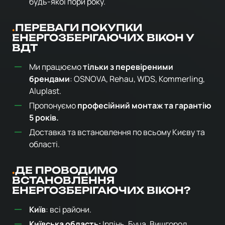
будь-якої пори року.
ПЕРЕВАГИ ПОКУПКИ
ЕНЕРГОЗБЕРІГАЮЧИХ ВІКОН У
ВДТ
Ми працюємо
тільки з перевіреними
брендами
: OSNOVA, Rehau, WDS, Kommerling,
Aluplast.
Пропонуємо
професійний монтаж та гарантію
5 років.
Доставка та встановлення по всьому Києву та
області.
ДЕ ПРОВОДИМО
ВСТАНОВЛЕННЯ
ЕНЕРГОЗБЕРІГАЮЧИХ ВІКОН?
Київ
: всі райони.
Київська область:
Ірпінь, Буча, Вишгород,