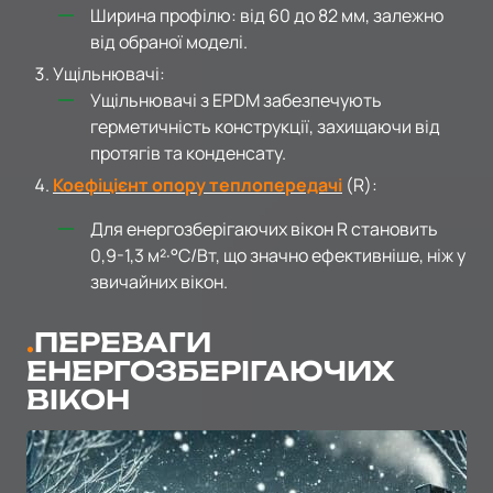
Ширина профілю: від 60 до 82 мм, залежно
від обраної моделі.
Ущільнювачі:
Ущільнювачі з EPDM забезпечують
герметичність конструкції, захищаючи від
протягів та конденсату.
Коефіцієнт опору теплопередачі
(R):
Для енергозберігаючих вікон R становить
0,9-1,3 м²·°C/Вт, що значно ефективніше, ніж у
звичайних вікон.
ПЕРЕВАГИ
ЕНЕРГОЗБЕРІГАЮЧИХ
ВІКОН