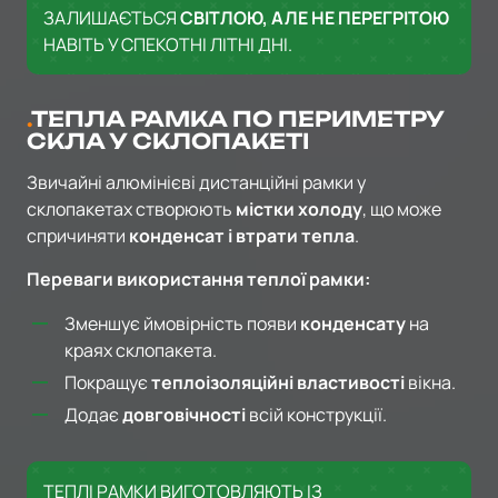
ЗАЛИШАЄТЬСЯ
СВІТЛОЮ, АЛЕ НЕ ПЕРЕГРІТОЮ
НАВІТЬ У СПЕКОТНІ ЛІТНІ ДНІ.
ТЕПЛА РАМКА ПО ПЕРИМЕТРУ
СКЛА У СКЛОПАКЕТІ
Звичайні алюмінієві дистанційні рамки у
склопакетах створюють
містки холоду
, що може
спричиняти
конденсат і втрати тепла
.
Переваги використання теплої рамки:
Зменшує ймовірність появи
конденсату
на
краях склопакета.
Покращує
теплоізоляційні властивості
вікна.
Додає
довговічності
всій конструкції.
ТЕПЛІ РАМКИ ВИГОТОВЛЯЮТЬ ІЗ