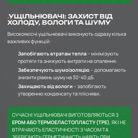
УЩІЛЬНЮВАЧІ: ЗАХИСТ ВІД
ХОЛОДУ, ВОЛОГИ ТА ШУМУ
Високоякісні ущільнювачі виконують одразу кілька
важливих функцій:
Запобігають втратам тепла
– мінімізують
протяги та знижують витрати на опалення.
Забезпечують шумоізоляцію
– допомагають
знизити рівень шуму на 30-40 дБ.
Захищають від вологи
– запобігають
утворенню конденсату та плісняви.
СУЧАСНІ УЩІЛЬНЮВАЧІ ВИГОТОВЛЯЮТЬСЯ З
EPDM АБО ТЕРМОЕЛАСТОПЛАСТУ (ТРЕ)
, ЯКІ НЕ
ВТРАЧАЮТЬ ЕЛАСТИЧНОСТІ З ЧАСОМ ТА
ЗБЕРІГАЮТЬ ГЕРМЕТИЧНІСТЬ НАВІТЬ ПРИ