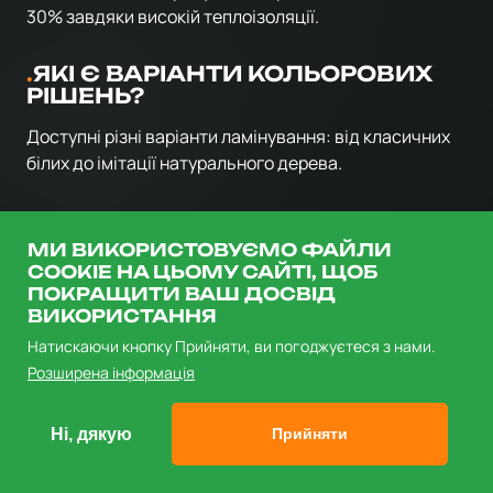
30% завдяки високій теплоізоляції.
ЯКІ Є ВАРІАНТИ КОЛЬОРОВИХ
РІШЕНЬ?
Доступні різні варіанти ламінування: від класичних
білих до імітації натурального дерева.
ЯК ПРАВИЛЬНО ДОГЛЯДАТИ ЗА
ЕНЕРГОЗБЕРІГАЮЧИМИ
МИ ВИКОРИСТОВУЄМО ФАЙЛИ
ВІКНАМИ?
COOKIE НА ЦЬОМУ САЙТІ, ЩОБ
ПОКРАЩИТИ ВАШ ДОСВІД
Рекомендується періодично чистити ущільнювачі та
ВИКОРИСТАННЯ
перевіряти справність фурнітури, щоб забезпечити
Натискаючи кнопку Прийняти, ви погоджуєтеся з нами.
максимальну ефективність конструкції.
Розширена інформація
Ні, дякую
Прийняти
Facebook
X
Threads
Telegram
Viber