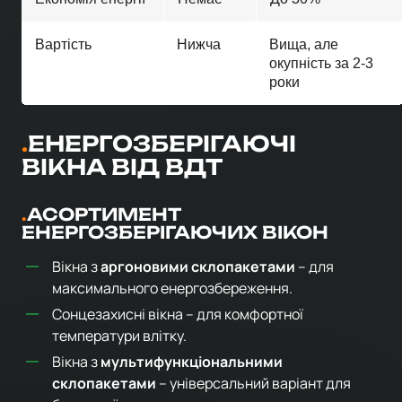
Вартість
Нижча
Вища, але
окупність за 2-3
роки
ЕНЕРГОЗБЕРІГАЮЧІ
ВІКНА ВІД ВДТ
АСОРТИМЕНТ
ЕНЕРГОЗБЕРІГАЮЧИХ ВІКОН
Вікна з
аргоновими склопакетами
– для
максимального енергозбереження.
Сонцезахисні вікна – для комфортної
температури влітку.
Вікна з
мультифункціональними
склопакетами
– універсальний варіант для