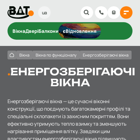
ua
Вікна
Двері
Балкони
єВідновлення
Вікна
Вікна по функціоналу
Енергозберігаючі вікна
ЕНЕРГОЗБЕРІГАЮЧІ
ВІКНА
Енергозберігаючі вікна — це сучасні віконні
конструкції, що поєднують багатокамерні профілі та
спеціальні склопакети із захисним покриттям. Вони
ефективно утримують тепло взимку та зменшують
нагрівання приміщення влітку. Завдяки цим
властивостям енергозберігаючі вікна підвищують