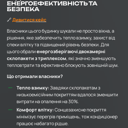
ЕНЕРГОЕФЕКТИВНІСТЬ ТА
БЕЗПЕКА
🔗
Дивитися кейс
Власники цього будинку шукали не просто вікна, а
рішення, яке забезпечить тепло взимку, захист від
спеки влітку та підвищений рівень безпеки. Для
цього обрали
енергозберігаючі двокамерні
склопакети з триплексом
, які значно зменшують
тепловтрати та ефективно блокують зовнішній шум.
Що отримали власники?
Тепло взимку:
Завдяки склопакетам з
низькоемісійним покриттям вдалося зменшити
витрати на опалення на 30%.
Комфорт влітку:
Сонцезахисне покриття
мінімізує перегрів приміщень, тож кондиціонер
працює набагато рідше.