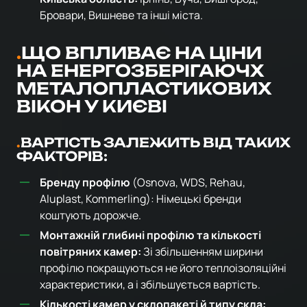
Бровари, Вишневе та інші міста.
ЩО ВПЛИВАЄ НА ЦІНИ
НА ЕНЕРГОЗБЕРІГАЮЧХ
МЕТАЛОПЛАСТИКОВИХ
ВІКОН У КИЄВІ
ВАРТІСТЬ ЗАЛЕЖИТЬ ВІД ТАКИХ
ФАКТОРІВ:
Бренду профілю
(Osnova, WDS, Rehau,
Aluplast, Kommerling): Німецькі бренди
коштують дорожче.
Монтажній глибині профілю та кількості
повітряних камер:
Зі збільшенням ширини
профілю покращуються не його теплоізоляційні
характеристики, а і збільшується вартість.
Кількості камер у склопакеті й типу скла: