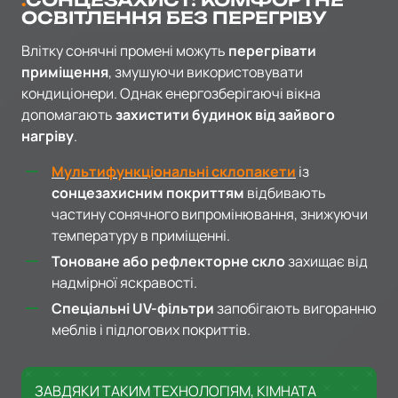
СОНЦЕЗАХИСТ: КОМФОРТНЕ
ОСВІТЛЕННЯ БЕЗ ПЕРЕГРІВУ
Влітку сонячні промені можуть
перегрівати
приміщення
, змушуючи використовувати
кондиціонери. Однак енергозберігаючі вікна
допомагають
захистити будинок від зайвого
нагріву
.
Мультифункціональні склопакети
із
сонцезахисним покриттям
відбивають
частину сонячного випромінювання, знижуючи
температуру в приміщенні.
Тоноване або рефлекторне скло
захищає від
надмірної яскравості.
Спеціальні UV-фільтри
запобігають вигоранню
меблів і підлогових покриттів.
ЗАВДЯКИ ТАКИМ ТЕХНОЛОГІЯМ, КІМНАТА