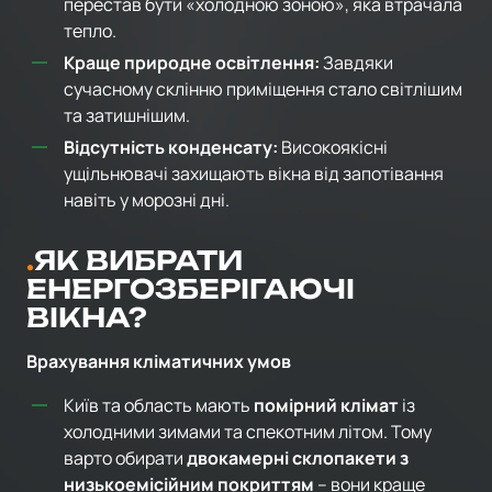
перестав бути «холодною зоною», яка втрачала
тепло.
Краще природне освітлення:
Завдяки
сучасному склінню приміщення стало світлішим
та затишнішим.
Відсутність конденсату:
Високоякісні
ущільнювачі захищають вікна від запотівання
навіть у морозні дні.
ЯК ВИБРАТИ
ЕНЕРГОЗБЕРІГАЮЧІ
ВІКНА?
Врахування кліматичних умов
Київ та область мають
помірний клімат
із
холодними зимами та спекотним літом. Тому
варто обирати
двокамерні склопакети з
низькоемісійним покриттям
– вони краще