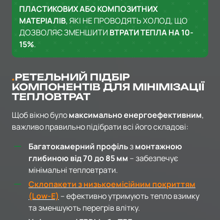
ПЛАСТИКОВИХ АБО КОМПОЗИТНИХ
МАТЕРІАЛІВ
, ЯКІ НЕ ПРОВОДЯТЬ ХОЛОД, ЩО
ДОЗВОЛЯЄ ЗМЕНШИТИ
ВТРАТИ ТЕПЛА НА 10-
15%
.
РЕТЕЛЬНИЙ ПІДБІР
КОМПОНЕНТІВ ДЛЯ МІНІМІЗАЦІЇ
ТЕПЛОВТРАТ
Щоб вікно було
максимально енергоефективним
,
важливо правильно підібрати всі його складові:
Багатокамерний профіль
з
монтажною
глибиною від 70 до 85 мм
– забезпечує
мінімальні тепловтрати.
Склопакети з низькоемісійним покриттям
(Low-E)
– ефективно утримують тепло взимку
та зменшують перегрів влітку.