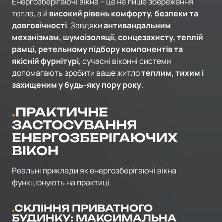
Енергозберігаючі вікна – це не лише збереження
тепла, а й
високий рівень комфорту, безпеки та
довговічності
. Завдяки
антивандальним
механізмам, шумоізоляції, сонцезахисту, теплій
рамці, ретельному підбору компонентів та
якісній фурнітурі
, сучасні віконні системи
допомагають зробити ваше житло
теплим, тихим і
захищеним у будь-яку пору року
.
ПРАКТИЧНЕ
ЗАСТОСУВАННЯ
ЕНЕРГОЗБЕРІГАЮЧИХ
ВІКОН
Реальні приклади
як енергозберігаючі вікна
функціонують на практиці.
СКЛІННЯ ПРИВАТНОГО
БУДИНКУ: МАКСИМАЛЬНА