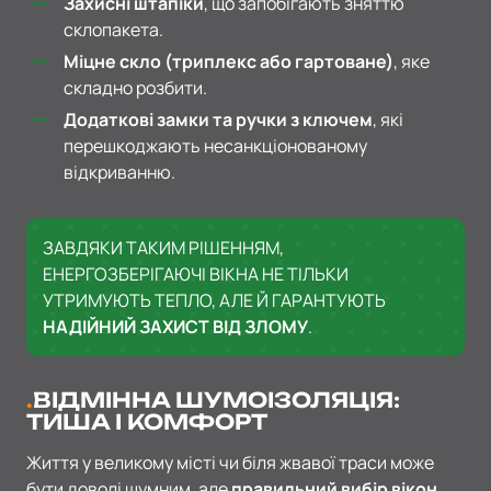
Захисні штапіки
, що запобігають зняттю
склопакета.
Міцне скло (триплекс або гартоване)
, яке
складно розбити.
Додаткові замки та ручки з ключем
, які
перешкоджають несанкціонованому
відкриванню.
ЗАВДЯКИ ТАКИМ РІШЕННЯМ,
ЕНЕРГОЗБЕРІГАЮЧІ ВІКНА НЕ ТІЛЬКИ
УТРИМУЮТЬ ТЕПЛО, АЛЕ Й ГАРАНТУЮТЬ
НАДІЙНИЙ ЗАХИСТ ВІД ЗЛОМУ
.
ВІДМІННА ШУМОІЗОЛЯЦІЯ:
ТИША І КОМФОРТ
Життя у великому місті чи біля жвавої траси може
бути доволі шумним, але
правильний вибір вікон