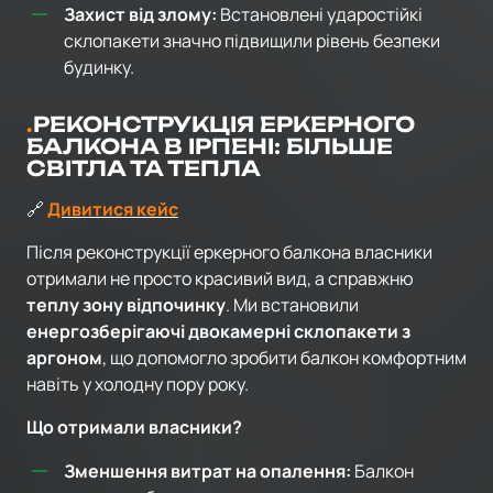
Захист від злому:
Встановлені ударостійкі
склопакети значно підвищили рівень безпеки
будинку.
РЕКОНСТРУКЦІЯ ЕРКЕРНОГО
БАЛКОНА В ІРПЕНІ: БІЛЬШЕ
СВІТЛА ТА ТЕПЛА
🔗
Дивитися кейс
Після реконструкції еркерного балкона власники
отримали не просто красивий вид, а справжню
теплу зону відпочинку
. Ми встановили
енергозберігаючі двокамерні склопакети з
аргоном
, що допомогло зробити балкон комфортним
навіть у холодну пору року.
Що отримали власники?
Зменшення витрат на опалення:
Балкон