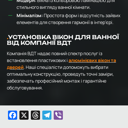
Модерн:
Вікна із кольоровою ламінацією для
стильного вигляду ванної кімнати.
Мінімалізм:
Простота форм і відсутність зайвих
елементів для створення гармонії в інтер’єрі.
УСТАНОВКА ВІКОН ДЛЯ ВАННОЇ
ВІД КОМПАНІЇ ВДТ
Компанія ВДТ надає повний спектр послуг із
встановлення пластикових і
алюмінієвих вікон та
дверей
. Наші спеціалісти допоможуть вибрати
оптимальну конструкцію, проведуть точні заміри,
забезпечать професійний монтаж і гарантійне
обслуговування.
Facebook
X
Threads
Telegram
Viber