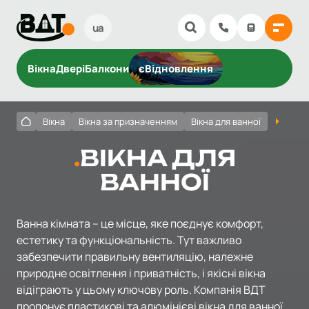
ua
Вікна
Двері
Балкони
єВідновлення
Вікна
Вікна за призначенням
Вікна для ванної
ВІКНА ДЛЯ
ВАННОЇ
Ванна кімната – це місце, яке поєднує комфорт,
естетику та функціональність. Тут важливо
забезпечити правильну вентиляцію, належне
природне освітлення і приватність, і якісні вікна
відіграють у цьому ключову роль. Компанія ВДТ
пропонує пластикові та алюмінієві вікна для ванної