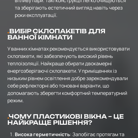
впливу пари. Такі конструкції легко очищуються
та зберігають естетичний вигляд навіть через
роки експлуатації.
ВИБІР СКЛОПАКЕТІВ ДЛЯ
ВАННОЇ КІМНАТИ
У ванних кімнатах рекомендується використовувати
склопакети, які забезпечують високий рівень
теплоізоляції. Найкраще обирати двокамерні
енергозберігаючі склопакети. У приміщеннях із
низьким рівнем освітлення добре зарекомендували
себе рефлекторні або тоновані варіанти, що
допомагають зберегти комфортний температурний
режим.
ЧОМУ ПЛАСТИКОВІ ВІКНА – ЦЕ
НАЙКРАЩЕ РІШЕННЯ?
Висока герметичність
: Запобігає протягам та