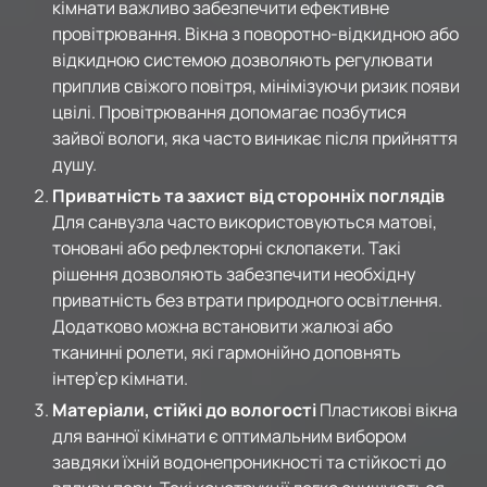
кімнати важливо забезпечити ефективне
провітрювання. Вікна з поворотно-відкидною або
відкидною системою дозволяють регулювати
приплив свіжого повітря, мінімізуючи ризик появи
цвілі. Провітрювання допомагає позбутися
зайвої вологи, яка часто виникає після прийняття
душу.
Приватність та захист від сторонніх поглядів
Для санвузла часто використовуються матові,
тоновані або рефлекторні склопакети. Такі
рішення дозволяють забезпечити необхідну
приватність без втрати природного освітлення.
Додатково можна встановити жалюзі або
тканинні ролети, які гармонійно доповнять
інтер’єр кімнати.
Матеріали, стійкі до вологості
Пластикові вікна
для ванної кімнати є оптимальним вибором
завдяки їхній водонепроникності та стійкості до