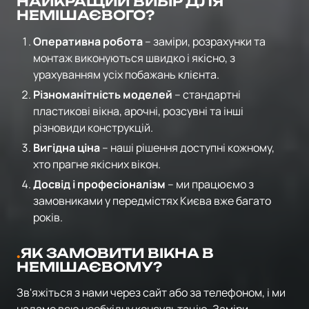
НАЙКРАЩИЙ ВИБІР ДЛЯ
НЕМІШАЄВОГО?
Оперативна робота
– заміри, розрахунки та
монтаж виконуються швидко і якісно, з
урахуванням усіх побажань клієнта.
Різноманітність моделей
– стандартні
пластикові вікна, арочні, розсувні та інші
різновиди конструкцій.
Вигідна ціна
– наші рішення доступні кожному,
хто прагне якісних вікон.
Досвід і професіоналізм
– ми працюємо з
замовниками у передмістях Києва вже багато
років.
ЯК ЗАМОВИТИ ВІКНА В
НЕМІШАЄВОМУ?
Зв'яжіться з нами через сайт або за телефоном, і ми