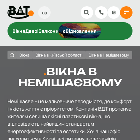
ua
Вікна
Двері
Балкони
єВідновлення
Вікна
Вікна в Київській області
Вікна в Немішаєвому
ВІКНА В
НЕМІШАЄВОМУ
Немішаєве – це мальовниче передмістя, де комфорт
і якість життя є пріоритетом. Компанія ВДТ пропонує
жителям селища якісні пластикові вікна, що
відповідають найвищим стандартам
енергоефективності та естетики. Хоча наш офіс
знаходиться в Києві, всі питання щодо замірів,