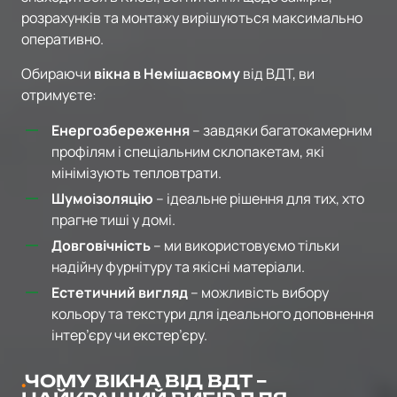
розрахунків та монтажу вирішуються максимально
оперативно.
Обираючи
вікна в Немішаєвому
від ВДТ, ви
отримуєте:
Енергозбереження
– завдяки багатокамерним
профілям і спеціальним склопакетам, які
мінімізують тепловтрати.
Шумоізоляцію
– ідеальне рішення для тих, хто
прагне тиші у домі.
Довговічність
– ми використовуємо тільки
надійну фурнітуру та якісні матеріали.
Естетичний вигляд
– можливість вибору
кольору та текстури для ідеального доповнення
інтер’єру чи екстер’єру.
ЧОМУ ВІКНА ВІД ВДТ –