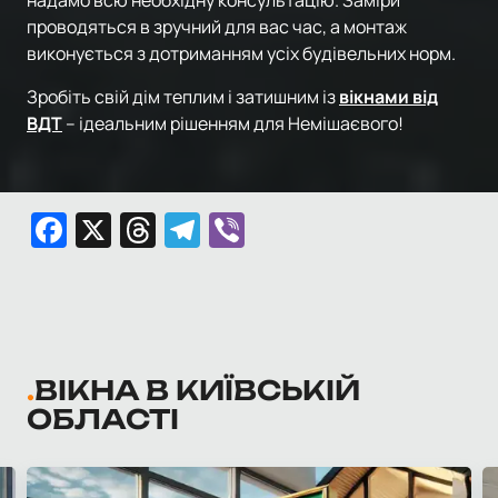
надамо всю необхідну консультацію. Заміри
проводяться в зручний для вас час, а монтаж
виконується з дотриманням усіх будівельних норм.
Зробіть свій дім теплим і затишним із
вікнами від
ВДТ
– ідеальним рішенням для Немішаєвого!
Facebook
X
Threads
Telegram
Viber
ВІКНА В КИЇВСЬКІЙ
ОБЛАСТІ