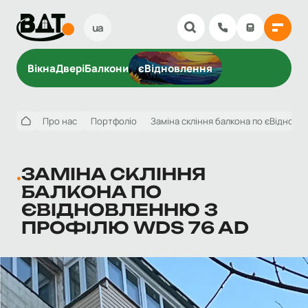
ua
Вікна
Двері
Балкони
єВідновлення
Про нас
Портфоліо
Заміна скління балкона по єВіднов
ЗАМІНА СКЛІННЯ
БАЛКОНА ПО
ЄВІДНОВЛЕННЮ З
ПРОФІЛЮ WDS 76 AD