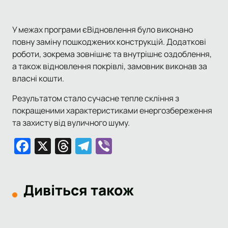
У межах програми єВідновлення було виконано
повну заміну пошкоджених конструкцій. Додаткові
роботи, зокрема зовнішнє та внутрішнє оздоблення,
а також відновлення покрівлі, замовник виконав за
власні кошти.
Результатом стало сучасне тепле скління з
покращеними характеристиками енергозбереження
та захисту від вуличного шуму.
Facebook
X
Threads
Telegram
Viber
Дивіться також
Шевченківський р-он
Софіївська Борщагівка
Солом'янський р-он
Шевченківський р-он
Святошинський р-он
Балкони
Софіївська Борщагівка
Вікна
Солом'янський р-он
Вікна
Шевченківський р-он
Балкони
Білогородка
Вікна
Київська область
Балкони
Ірпінь
Балкони
Шевченківський р-он
Вікна
Київська область
Вікна
Київська область
Київська область