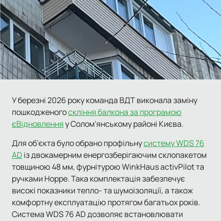
У березні 2026 року команда ВДТ виконала заміну
пошкодженого
скління балкона за програмою
єВідновлення
у Солом'янському районі Києва.
Для об'єкта було обрано профільну
систему WDS 76
AD
із двокамерним енергозберігаючим склопакетом
товщиною 48 мм, фурнітурою WinkHaus activPilot та
ручками Hoppe. Така комплектація забезпечує
високі показники тепло- та шумоізоляції, а також
комфортну експлуатацію протягом багатьох років.
Система WDS 76 AD дозволяє встановлювати