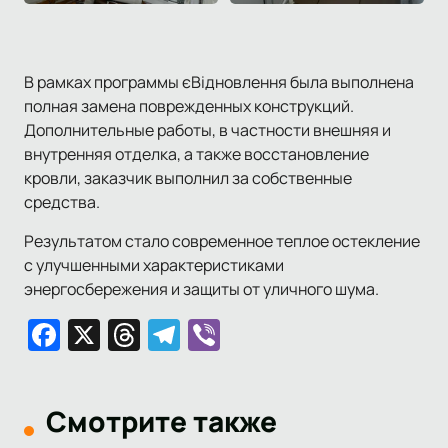
В рамках программы єВідновлення была выполнена
полная замена поврежденных конструкций.
Дополнительные работы, в частности внешняя и
внутренняя отделка, а также восстановление
кровли, заказчик выполнил за собственные
средства.
Результатом стало современное теплое остекление
с улучшенными характеристиками
энергосбережения и защиты от уличного шума.
Facebook
X
Threads
Telegram
Viber
Смотрите также
Шевченковский р-он
Софиевская Борщаговка
Соломенский р-он