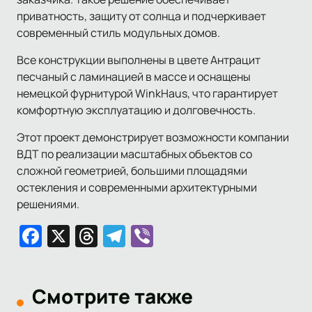
приватность, защиту от солнца и подчеркивает
современный стиль модульных домов.
Все конструкции выполнены в цвете Антрацит
песчаный с ламинацией в массе и оснащены
немецкой фурнитурой WinkHaus, что гарантирует
комфортную эксплуатацию и долговечность.
Этот проект демонстрирует возможности компании
ВДТ по реализации масштабных объектов со
сложной геометрией, большими площадями
остекления и современными архитектурными
решениями.
Facebook
X
Threads
Telegram
Viber
Смотрите также
Шевченковский р-он
Софиевская Борщаговка