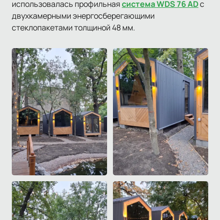
использовалась профильная
система WDS 76 AD
с
двухкамерными энергосберегающими
стеклопакетами толщиной 48 мм.