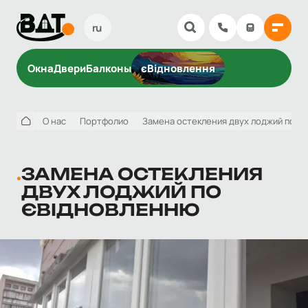
ru
Окна
Двери
Балконы
єВідновлення
О нас
Портфолио
Замена остекления двух лоджий по є
ЗАМЕНА ОСТЕКЛЕНИЯ
ДВУХ ЛОДЖИЙ ПО
ЄВІДНОВЛЕННЮ