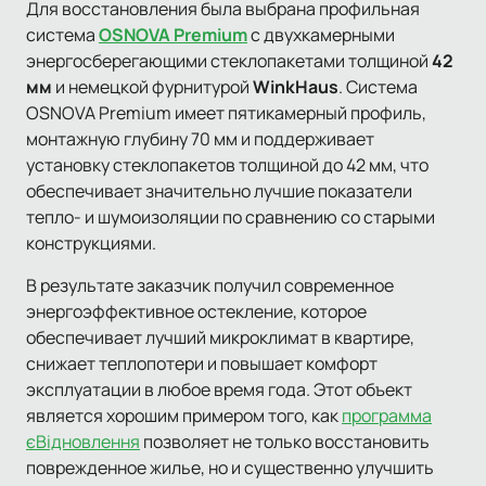
Для восстановления была выбрана профильная
система
OSNOVA Premium
с двухкамерными
энергосберегающими стеклопакетами толщиной
42
мм
и немецкой фурнитурой
WinkHaus
. Система
OSNOVA Premium имеет пятикамерный профиль,
монтажную глубину 70 мм и поддерживает
установку стеклопакетов толщиной до 42 мм, что
обеспечивает значительно лучшие показатели
тепло- и шумоизоляции по сравнению со старыми
конструкциями.
В результате заказчик получил современное
энергоэффективное остекление, которое
обеспечивает лучший микроклимат в квартире,
снижает теплопотери и повышает комфорт
эксплуатации в любое время года. Этот объект
является хорошим примером того, как
программа
єВідновлення
позволяет не только восстановить
поврежденное жилье, но и существенно улучшить