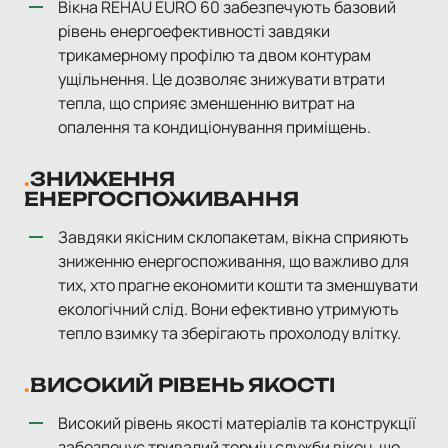
Вікна REHAU EURO 60 забезпечують базовий
рівень енергоефективності завдяки
трикамерному профілю та двом контурам
ущільнення. Це дозволяє знижувати втрати
тепла, що сприяє зменшенню витрат на
опалення та кондиціонування приміщень.
ЗНИЖЕННЯ
ЕНЕРГОСПОЖИВАННЯ
Завдяки якісним склопакетам, вікна сприяють
зниженню енергоспоживання, що важливо для
тих, хто прагне економити кошти та зменшувати
екологічний слід. Вони ефективно утримують
тепло взимку та зберігають прохолоду влітку.
ВИСОКИЙ РІВЕНЬ ЯКОСТІ
Високий рівень якості матеріалів та конструкції
забезпечує тривалий термін служби вікон, що