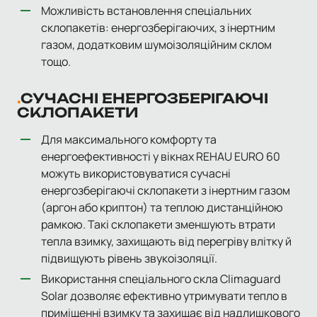
Можливість встановлення спеціальних
склопакетів: енергозберігаючих, з інертним
газом, додатковим шумоізоляційним склом
тощо.
СУЧАСНІ ЕНЕРГОЗБЕРІГАЮЧІ
СКЛОПАКЕТИ
Для максимального комфорту та
енергоефективності у вікнах REHAU EURO 60
можуть використовуватися сучасні
енергозберігаючі склопакети з інертним газом
(аргон або криптон) та теплою дистанційною
рамкою. Такі склопакети зменшують втрати
тепла взимку, захищають від перегріву влітку й
підвищують рівень звукоізоляції.
Використання спеціального скла Climaguard
Solar дозволяє ефективно утримувати тепло в
приміщенні взимку та захищає від надлишкового