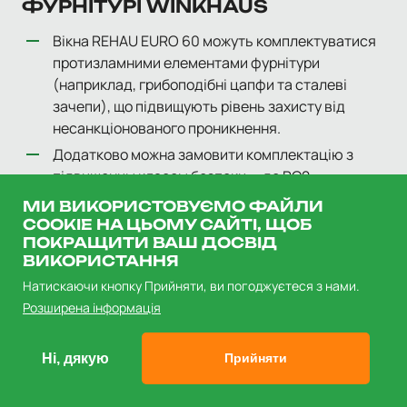
ФУРНІТУРІ WINKHAUS
Вікна REHAU EURO 60 можуть комплектуватися
протизламними елементами фурнітури
(наприклад, грибоподібні цапфи та сталеві
зачепи), що підвищують рівень захисту від
несанкціонованого проникнення.
Додатково можна замовити комплектацію з
підвищеним класом безпеки — до RC2.
Інноваційні системи activPilot Concept
МИ ВИКОРИСТОВУЄМО ФАЙЛИ
дозволяють легко модернізувати рівень
COOKIE НА ЦЬОМУ САЙТІ, ЩОБ
ПОКРАЩИТИ ВАШ ДОСВІД
безпеки навіть після встановлення вікна.
ВИКОРИСТАННЯ
Натискаючи кнопку Прийняти, ви погоджуєтеся з нами.
ЛЕГКІСТЬ ДОГЛЯДУ ТА
Розширена інформація
ДОВГОВІЧНІСТЬ
Гладка поверхня профілю High Definition
Ні, дякую
Прийняти
Finishing (HDF) не лише забезпечує сучасний
вигляд, а й значно спрощує догляд — достатньо