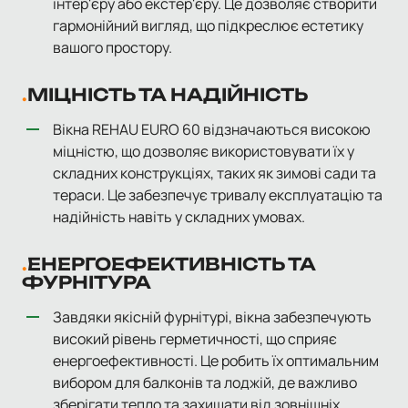
інтер'єру або екстер'єру. Це дозволяє створити
гармонійний вигляд, що підкреслює естетику
вашого простору.
МІЦНІСТЬ ТА НАДІЙНІСТЬ
Вікна REHAU EURO 60 відзначаються високою
міцністю, що дозволяє використовувати їх у
складних конструкціях, таких як зимові сади та
тераси. Це забезпечує тривалу експлуатацію та
надійність навіть у складних умовах.
ЕНЕРГОЕФЕКТИВНІСТЬ ТА
ФУРНІТУРА
Завдяки якісній фурнітурі, вікна забезпечують
високий рівень герметичності, що сприяє
енергоефективності. Це робить їх оптимальним
вибором для балконів та лоджій, де важливо
зберігати тепло та захищати від зовнішніх