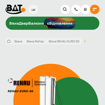
ua
Вікна
Двері
Балкони
єВідновлення
Вікна
Вікна Rehau
Вікна REHAU EURO 60