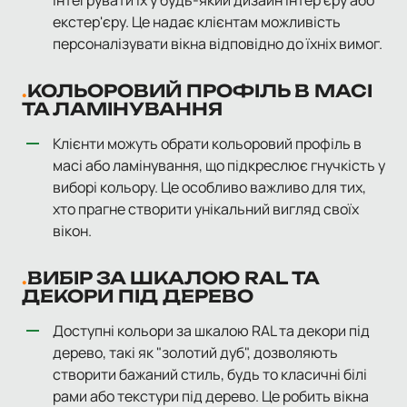
інтегрувати їх у будь-який дизайн інтер'єру або
екстер'єру. Це надає клієнтам можливість
персоналізувати вікна відповідно до їхніх вимог.
КОЛЬОРОВИЙ ПРОФІЛЬ В МАСІ
ТА ЛАМІНУВАННЯ
Клієнти можуть обрати кольоровий профіль в
масі або ламінування, що підкреслює гнучкість у
виборі кольору. Це особливо важливо для тих,
хто прагне створити унікальний вигляд своїх
вікон.
ВИБІР ЗА ШКАЛОЮ RAL ТА
ДЕКОРИ ПІД ДЕРЕВО
Доступні кольори за шкалою RAL та декори під
дерево, такі як "золотий дуб", дозволяють
створити бажаний стиль, будь то класичні білі
рами або текстури під дерево. Це робить вікна