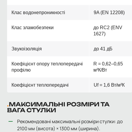
Клас водонепроникності
9A (EN 12208)
Клас зламобезпеки
до RC2 (ENV
1627)
Звукоізоляція
до 41 дБ
Коефіцієнт опору теплопередачі
R = 0,62–0,65
профілю
м²К/Вт
Коефіцієнт теплопередачі
Uf = 1,6 Вт/м²К
МАКСИМАЛЬНІ РОЗМІРИ ТА
ВАГА СТУЛКИ
Рекомендовані максимальні розміри стулки: до
2100 мм (висота) × 1300 мм (ширина).