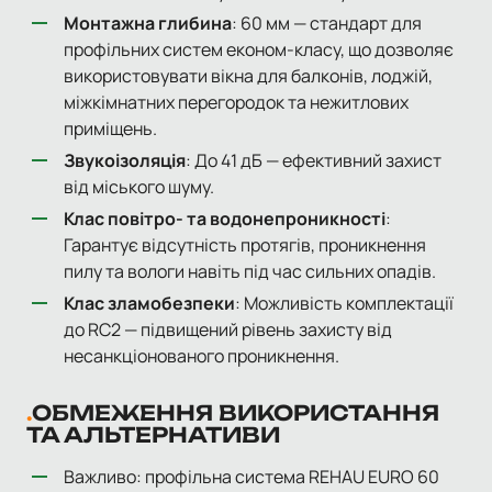
Монтажна глибина
: 60 мм — стандарт для
профільних систем економ-класу, що дозволяє
використовувати вікна для балконів, лоджій,
міжкімнатних перегородок та нежитлових
приміщень.
Звукоізоляція
: До 41 дБ — ефективний захист
від міського шуму.
Клас повітро- та водонепроникності
:
Гарантує відсутність протягів, проникнення
пилу та вологи навіть під час сильних опадів.
Клас зламобезпеки
: Можливість комплектації
до RC2 — підвищений рівень захисту від
несанкціонованого проникнення.
ОБМЕЖЕННЯ ВИКОРИСТАННЯ
ТА АЛЬТЕРНАТИВИ
Важливо: профільна система REHAU EURO 60