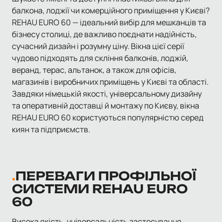
балкона, лоджії чи комерційного приміщення у Києві?
REHAU EURO 60 — ідеальний вибір для мешканців та
бізнесу столиці, де важливо поєднати надійність,
сучасний дизайн і розумну ціну. Вікна цієї серії
чудово підходять для скління балконів, лоджій,
веранд, терас, альтанок, а також для офісів,
магазинів і виробничих приміщень у Києві та області.
Завдяки німецькій якості, універсальному дизайну
та оперативній доставці й монтажу по Києву, вікна
REHAU EURO 60 користуються популярністю серед
киян та підприємств.
ПЕРЕВАГИ ПРОФІЛЬНОЇ
СИСТЕМИ REHAU EURO
60
Висока якість, універсальність застосування,